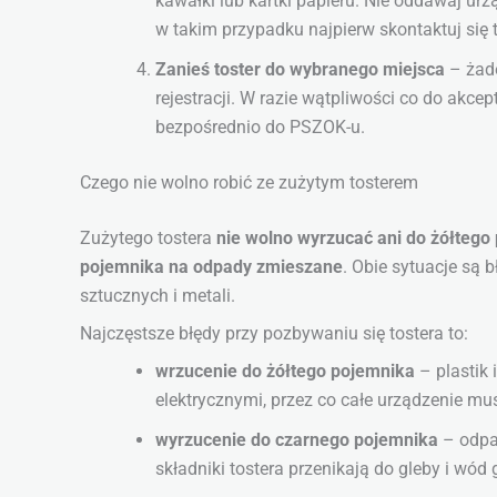
kawałki lub kartki papieru. Nie oddawaj urz
w takim przypadku najpierw skontaktuj się 
Zanieś toster do wybranego miejsca
– żade
rejestracji. W razie wątpliwości co do ak
bezpośrednio do PSZOK-u.
Czego nie wolno robić ze zużytym tosterem
Zużytego tostera
nie wolno wyrzucać ani do żółtego 
pojemnika na odpady zmieszane
. Obie sytuacje są 
sztucznych i metali.
Najczęstsze błędy przy pozbywaniu się tostera to:
wrzucenie do żółtego pojemnika
– plastik 
elektrycznymi, przez co całe urządzenie mus
wyrzucenie do czarnego pojemnika
– odpad
składniki tostera przenikają do gleby i wód