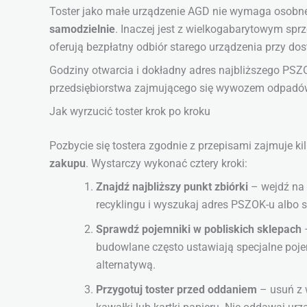
Toster jako małe urządzenie AGD nie wymaga osobn
samodzielnie
. Inaczej jest z wielkogabarytowym spr
oferują bezpłatny odbiór starego urządzenia przy do
Godziny otwarcia i dokładny adres najbliższego PS
przedsiębiorstwa zajmującego się wywozem odpadó
Jak wyrzucić toster krok po kroku
Pozbycie się tostera zgodnie z przepisami zajmuje ki
zakupu
. Wystarczy wykonać cztery kroki:
Znajdź najbliższy punkt zbiórki
– wejdź na s
recyklingu i wyszukaj adres PSZOK-u albo 
Sprawdź pojemniki w pobliskich sklepach
–
budowlane często ustawiają specjalne poje
alternatywą.
Przygotuj toster przed oddaniem
– usuń z 