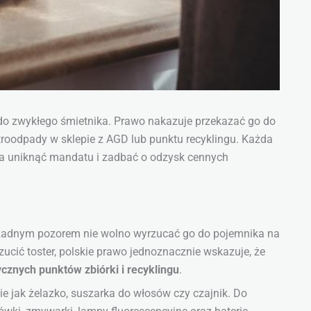
o do zwykłego śmietnika. Prawo nakazuje przekazać go do
troodpady w sklepie z AGD lub punktu recyklingu. Każda
ala uniknąć mandatu i zadbać o odzysk cennych
od żadnym pozorem nie wolno wyrzucać go do pojemnika na
ucić toster, polskie prawo jednoznacznie wskazuje, że
cznych punktów zbiórki i recyklingu
.
ie jak żelazko, suszarka do włosów czy czajnik. Do