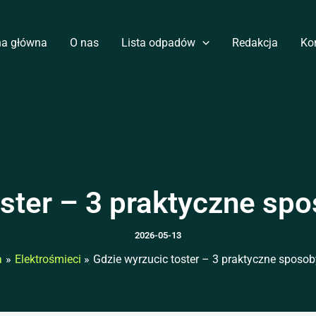
na główna
O nas
Lista odpadów
Redakcja
Ko
ster – 3 praktyczne spo
2026-05-13
a
Elektrośmieci
Gdzie wyrzucic toster – 3 praktyczne sposoby