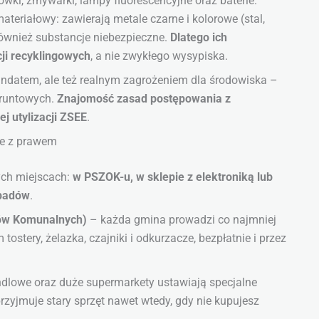
ówki, zmywarki, lampy fluorescencyjne oraz baterie.
teriałowy: zawierają metale czarne i kolorowe (stal,
również substancje niebezpieczne.
Dlatego ich
ji recyklingowych
, a nie zwykłego wysypiska.
mandatem, ale też realnym zagrożeniem dla środowiska –
gruntowych.
Znajomość zasad postępowania z
j utylizacji ZSEE
.
nie z prawem
ych miejscach:
w PSZOK-u, w sklepie z elektroniką lub
dpadów
.
dów Komunalnych)
– każda gmina prowadzi co najmniej
tostery, żelazka, czajniki i odkurzacze, bezpłatnie i przez
ndlowe oraz duże supermarkety ustawiają specjalne
rzyjmuje stary sprzęt nawet wtedy, gdy nie kupujesz