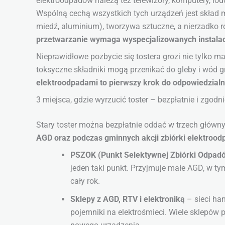
elektroodpadów należą też telewizory, komputery, lod
Wspólną cechą wszystkich tych urządzeń jest skład ma
miedź, aluminium), tworzywa sztuczne, a nierzadko 
przetwarzanie wymaga wyspecjalizowanych instalac
Nieprawidłowe pozbycie się tostera grozi nie tylko 
toksyczne składniki mogą przenikać do gleby i wód 
elektroodpadami to pierwszy krok do odpowiedzialne
3 miejsca, gdzie wyrzucić toster – bezpłatnie i zgod
Stary toster można bezpłatnie oddać w trzech główn
AGD oraz podczas gminnych akcji zbiórki elektroo
PSZOK (Punkt Selektywnej Zbiórki Odpa
jeden taki punkt. Przyjmuje małe AGD, w tym 
cały rok.
Sklepy z AGD, RTV i elektroniką
– sieci ha
pojemniki na elektrośmieci. Wiele sklepów p