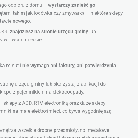
ego odbioru z domu –
wystarczy zanieść go
zętem, takim jak lodówka czy zmywarka – niektóre sklepy
stawie nowego.
ZOK-u
znajdziesz na stronie urzędu gminy
lub
w w Twoim mieście.
lka minut i
nie wymaga ani faktury, ani potwierdzenia
tronę urzędu gminy lub skorzystaj z aplikacji do
sklepu z pojemnikiem na elektroodpady.
 sklepy z AGD, RTV, elektroniką oraz duże sklepy
mniki na małe elektrośmieci, co bywa wygodniejszą
wnętrza wszelkie drobne przedmioty, np. metalowe