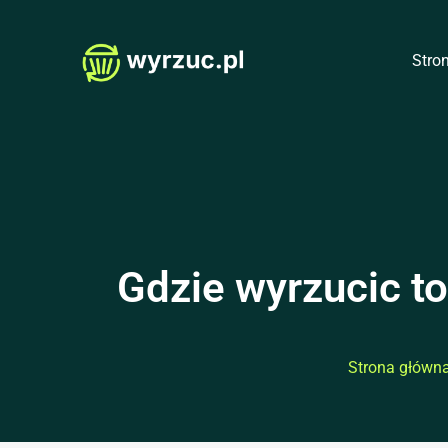
Przejdź
do
Stro
treści
Gdzie wyrzucic to
Strona główn