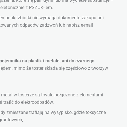
ądzenia, które się pali, dymi lub ma wyciekłe substancje –
telefonicznie z PSZOK-iem.
n punkt zbiórki nie wymaga dokumentu zakupu ani
ceptowanych odpadów zadzwoń lub napisz e-mail
pojemnika na plastik i metale, ani do czarnego
błędem, mimo że toster składa się częściowo z tworzyw
i metal w tosterze są trwale połączone z elementami
i trafić do elektroodpadów,
y zmieszane trafiają na wysypisko, gdzie toksyczne
 gruntowych,