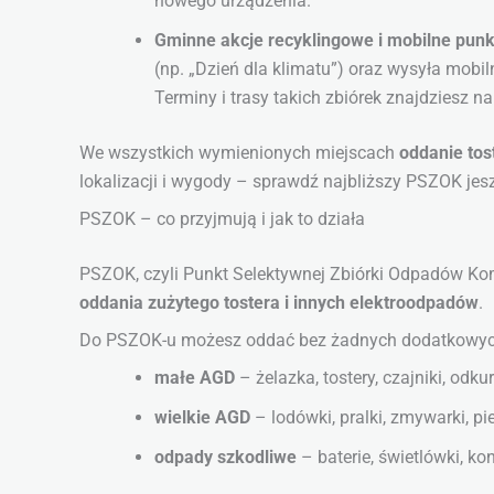
nowego urządzenia.
Gminne akcje recyklingowe i mobilne punkt
(np. „Dzień dla klimatu”) oraz wysyła mobil
Terminy i trasy takich zbiórek znajdziesz n
We wszystkich wymienionych miejscach
oddanie tos
lokalizacji i wygody – sprawdź najbliższy PSZOK jes
PSZOK – co przyjmują i jak to działa
PSZOK, czyli Punkt Selektywnej Zbiórki Odpadów Ko
oddania zużytego tostera i innych elektroodpadów
.
Do PSZOK-u możesz oddać bez żadnych dodatkowych 
małe AGD
– żelazka, tostery, czajniki, odku
wielkie AGD
– lodówki, pralki, zmywarki, pie
odpady szkodliwe
– baterie, świetlówki, kon