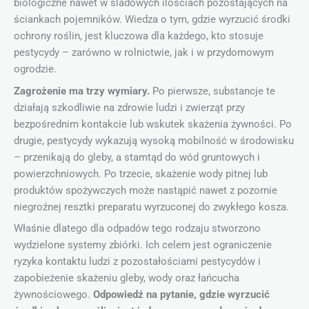
biologiczne nawet w śladowych ilościach pozostających na
ściankach pojemników. Wiedza o tym, gdzie wyrzucić środki
ochrony roślin, jest kluczowa dla każdego, kto stosuje
pestycydy – zarówno w rolnictwie, jak i w przydomowym
ogrodzie.
Zagrożenie ma trzy wymiary.
Po pierwsze, substancje te
działają szkodliwie na zdrowie ludzi i zwierząt przy
bezpośrednim kontakcie lub wskutek skażenia żywności. Po
drugie, pestycydy wykazują wysoką mobilność w środowisku
– przenikają do gleby, a stamtąd do wód gruntowych i
powierzchniowych. Po trzecie, skażenie wody pitnej lub
produktów spożywczych może nastąpić nawet z pozornie
niegroźnej resztki preparatu wyrzuconej do zwykłego kosza.
Właśnie dlatego dla odpadów tego rodzaju stworzono
wydzielone systemy zbiórki. Ich celem jest ograniczenie
ryzyka kontaktu ludzi z pozostałościami pestycydów i
zapobieżenie skażeniu gleby, wody oraz łańcucha
żywnościowego.
Odpowiedź na pytanie, gdzie wyrzucić