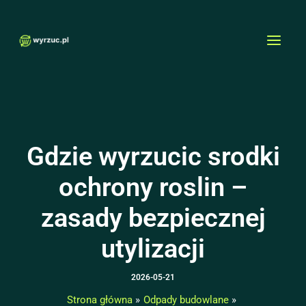
Przejdź
MAI
do
MEN
treści
Gdzie wyrzucic srodki
ochrony roslin –
zasady bezpiecznej
utylizacji
2026-05-21
Strona główna
Odpady budowlane