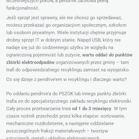
wcześniejszych plików, a pendrive zachowa pełną
funkcjonalność.
Jeśli sprzęt jest sprawny, ale nie chcesz go sprzedawać,
możesz przekazać go organizacjom społecznym, szkołom
lub osobom prywatnym. Wiele instytucji chętnie przyjmuje
drobny sprzęt IT w dobrym stanie. Napęd USB, który nie
nadaje się już do codziennego użytku ze względu na
ograniczoną pojemność lub zużycie,
warto oddać do punktów
zbiórki elektroodpadów
organizowanych przez gminy – tam
trafi do odpowiedzialnego recyklingu zamiast na wysypisko.
Co się dzieje z pendrive’em w recyklingu i dlaczego warto?
Po oddaniu pendrive’a do PSZOK lub innego punktu zbiórki
trafia on do specjalistycznego zakładu recyklingu elektroniki.
Cały proces przetwarzania trwa
od 1 do 3 miesięcy
. W tym
czasie nośnik przechodzi przez kilka etapów: sortowanie,
mechaniczne rozdrobnienie, a następnie oddzielanie
poszczególnych frakcji materiałowych – tworzyw
sztucznych, metali i układów elektronicznych.