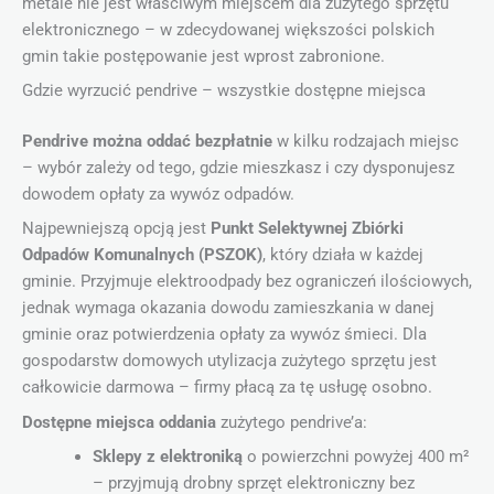
metale nie jest właściwym miejscem dla zużytego sprzętu
elektronicznego – w zdecydowanej większości polskich
gmin takie postępowanie jest wprost zabronione.
Gdzie wyrzucić pendrive – wszystkie dostępne miejsca
Pendrive można oddać bezpłatnie
w kilku rodzajach miejsc
– wybór zależy od tego, gdzie mieszkasz i czy dysponujesz
dowodem opłaty za wywóz odpadów.
Najpewniejszą opcją jest
Punkt Selektywnej Zbiórki
Odpadów Komunalnych (PSZOK)
, który działa w każdej
gminie. Przyjmuje elektroodpady bez ograniczeń ilościowych,
jednak wymaga okazania dowodu zamieszkania w danej
gminie oraz potwierdzenia opłaty za wywóz śmieci. Dla
gospodarstw domowych utylizacja zużytego sprzętu jest
całkowicie darmowa – firmy płacą za tę usługę osobno.
Dostępne miejsca oddania
zużytego pendrive’a:
Sklepy z elektroniką
o powierzchni powyżej 400 m²
– przyjmują drobny sprzęt elektroniczny bez