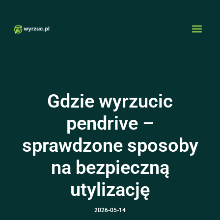
Przejdź
MAI
do
MEN
treści
Gdzie wyrzucic
pendrive –
sprawdzone sposoby
na bezpieczną
utylizację
2026-05-14