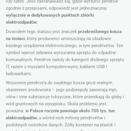
czy szkło. Jeśli zastanawiasz się, gdzie wyrzucić pendrive
zgodnie z przepisami, odpowiedź jest jednoznaczna:
wyłącznie w dedykowanych punktach zbiórki
elektroodpadów
.
Dowodem tego statusu jest znaczek
przekreślonego kosza
na śmieci
, który producenci umieszczają na obudowie
każdego urządzenia elektronicznego, w tym pendrive’ów. Ten
symbol wprost zabrania wyrzucania sprzętu do odpadów
komunalnych. Pendrive należy do kategorii drobnego sprzętu
IT, razem z myszami komputerowymi, kablami USB i
ładowarkami.
Wrzucenie pendrive’a do zwykłego kosza grozi realnym
skażeniem środowiska – jego podzespoły zawierają rtęć,
ołów i inne substancje toksyczne, które przenikają do gleby i
wód gruntowych na wysypisku. Skala problemu jest
poważna:
w Polsce rocznie powstaje około 700 tys. ton
elektroodpadów
, a wśród nich miliony pendrive’ów i
podobnych nośników danych. Żółty kontener na plastik i