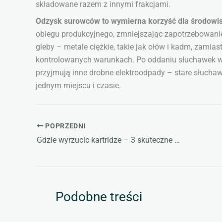
składowane razem z innymi frakcjami.
Odzysk surowców to wymierna korzyść dla środowi
obiegu produkcyjnego, zmniejszając zapotrzebowani
gleby – metale ciężkie, takie jak ołów i kadm, zamia
kontrolowanych warunkach. Po oddaniu słuchawek wart
przyjmują inne drobne elektroodpady – stare słuch
jednym miejscu i czasie.
POPRZEDNI
Gdzie wyrzucic kartridze – 3 skuteczne sposoby na ekologiczne pozbycie się
Podobne treści