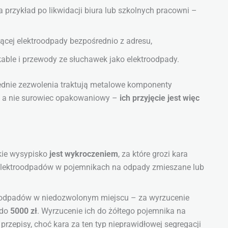
 przykład po likwidacji biura lub szkolnych pracowni –
ącej elektroodpady bezpośrednio z adresu,
 kable i przewody ze słuchawek jako elektroodpady.
ednie zezwolenia traktują metalowe komponenty
y, a nie surowiec opakowaniowy –
ich przyjęcie jest więc
kie wysypisko
jest wykroczeniem
, za które grozi kara
 elektroodpadów w pojemnikach na odpady zmieszane lub
roodpadów w niedozwolonym miejscu – za wyrzucenie
 do
5000 zł
. Wyrzucenie ich do żółtego pojemnika na
rzepisy, choć kara za ten typ nieprawidłowej segregacji