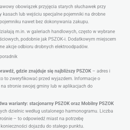
tawowy obowiązek przyjęcia starych słuchawek przy
y kasach lub wejściu specjalne pojemniki na drobne
 pojemniku nawet bez dokonywania zakupu.
ziałają m.in. w galeriach handlowych, często w wybrane
ilościowych, podobnie jak PSZOK‑i. Dodatkowym miejscem
źne akcje odbioru drobnych elektroodpadów.
poradnik
prawdź, gdzie znajduje się najbliższy PSZOK
– adres i
to to zweryfikować przed wyjazdem. Informacje o
 na stronie swojej gminy lub w aplikacjach do
 dwa warianty: stacjonarny PSZOK oraz Mobilny PSZOK
anych dzielnic według ustalonego harmonogramu. Liczba
rośnie – to odpowiedź miast na potrzebę
konieczności dojazdu do stałego punktu.