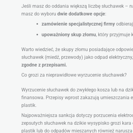
Jeśli masz do oddania większą liczbę słuchawek – na
masz do wyboru
dwie dodatkowe opcje
:
zamówienie specjalistycznej firmy
odbieraj
upoważniony skup złomu
, który przyjmuje
Warto wiedzieć, że skupy złomu posiadające odpowi
słuchawek (miedź, przewody) jako odpad elektryczn
zgodne z przepisami.
Co grozi za nieprawidłowe wyrzucenie słuchawek?
Wyrzucenie słuchawek do zwykłego kosza lub na dzi
finansowa. Przepisy wprost zakazują umieszczania
plastik.
Najpoważniejsza sankcja dotyczy porzucenia elekt
zepsutych słuchawek na dzikie wysypisko grozi kara
plastik lub do odpadów mieszanych również narusza p