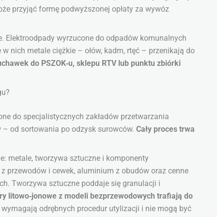
oże przyjąć formę podwyższonej opłaty za wywóz
cje. Elektroodpady wyrzucone do odpadów komunalnych
e w nich metale ciężkie – ołów, kadm, rtęć – przenikają do
uchawek do PSZOK‑u, sklepu RTV lub punktu zbiórki
gu?
 one do specjalistycznych zakładów przetwarzania
ów – od sortowania po odzysk surowców.
Cały proces trwa
e: metale, tworzywa sztuczne i komponenty
ź z przewodów i cewek, aluminium z obudów oraz cenne
h. Tworzywa sztuczne poddaje się granulacji i
y litowo‑jonowe z modeli bezprzewodowych trafiają do
 wymagają odrębnych procedur utylizacji i nie mogą być