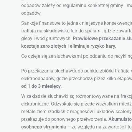
odpadów zależy od regulaminu konkretnej gminy i m
odpadów.
Sankcje finansowe to jednak nie jedyne konsekwen
trafiają na składowisko lub do spalarni, gdzie zawart
gleby i wód gruntowych.
Prawidłowe przekazanie sł
kosztuje zero złotych i eliminuje ryzyko kary.
Co dzieje się ze słuchawkami po oddaniu do recyklin
Po przekazaniu słuchawek do punktu zbiórki trafiają
elektroodpadów, gdzie przechodzą przez kilka etap
od 1 do 3 miesięcy.
W zakładzie słuchawki są rozmontowywane na frakcj
elektroniczne. Odzyskuje się przede wszystkim mied
metale ziem rzadkich z magnesów i układów scalonyc
przekazuje do ponownego przetworzenia.
Akumulator
osobnego strumienia
– ze względu na zawartość litu