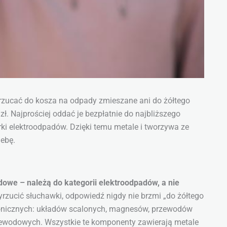
wrzucać do kosza na odpady zmieszane ani do żółtego
zł. Najprościej oddać je bezpłatnie do najbliższego
i elektroodpadów. Dzięki temu metale i tworzywa ze
lebę.
owe – należą do kategorii elektroodpadów, a nie
yrzucić słuchawki, odpowiedź nigdy nie brzmi „do żółtego
ronicznych: układów scalonych, magnesów, przewodów
ewodowych. Wszystkie te komponenty zawierają metale