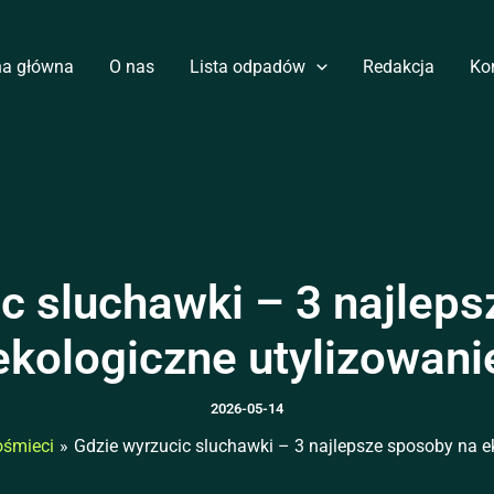
na główna
O nas
Lista odpadów
Redakcja
Ko
c sluchawki – 3 najlep
ekologiczne utylizowani
2026-05-14
ośmieci
Gdzie wyrzucic sluchawki – 3 najlepsze sposoby na e