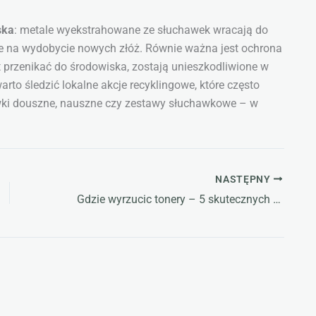
ska
: metale wyekstrahowane ze słuchawek wracają do
e na wydobycie nowych złóż. Równie ważna jest ochrona
st przenikać do środowiska, zostają unieszkodliwione w
o śledzić lokalne akcje recyklingowe, które często
awki douszne, nauszne czy zestawy słuchawkowe – w
NASTĘPNY
Gdzie wyrzucic tonery – 5 skutecznych metod ekologicznej utylizacji