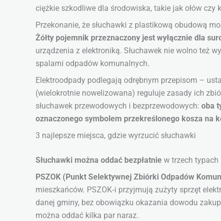
ciężkie szkodliwe dla środowiska, takie jak ołów czy
Przekonanie, że słuchawki z plastikową obudową możn
Żółty pojemnik przeznaczony jest wyłącznie dla 
urządzenia z elektroniką. Słuchawek nie wolno też
spalarni odpadów komunalnych.
Elektroodpady podlegają odrębnym przepisom – usta
(wielokrotnie nowelizowana) reguluje zasady ich zbió
słuchawek przewodowych i bezprzewodowych:
oba t
oznaczonego symbolem przekreślonego kosza na k
3 najlepsze miejsca, gdzie wyrzucić słuchawki
Słuchawki można oddać bezpłatnie
w trzech typach 
PSZOK (Punkt Selektywnej Zbiórki Odpadów Komun
mieszkańców. PSZOK‑i przyjmują zużyty sprzęt elekt
danej gminy, bez obowiązku okazania dowodu zakupu. 
można oddać kilka par naraz.