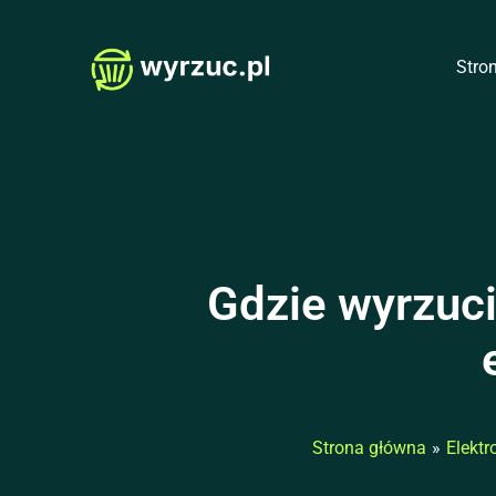
Przejdź
do
Stro
treści
Gdzie wyrzuci
Strona główna
Elektr