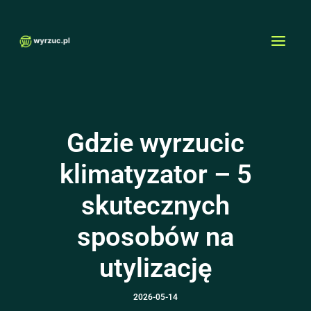
Przejdź
MAI
do
MEN
treści
Gdzie wyrzucic
klimatyzator – 5
skutecznych
sposobów na
utylizację
2026-05-14