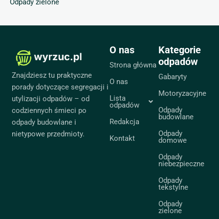
Odpady zielone
O nas
Kategorie
odpadów
Strona główna
Znajdziesz tu praktyczne
Gabaryty
O nas
porady dotyczące segregacji i
Motoryzacyjne
Lista
utylizacji odpadów – od
odpadów
Odpady
codziennych śmieci po
budowlane
Redakcja
odpady budowlane i
Odpady
nietypowe przedmioty.
Kontakt
domowe
Odpady
niebezpieczne
Odpady
tekstylne
Odpady
zielone