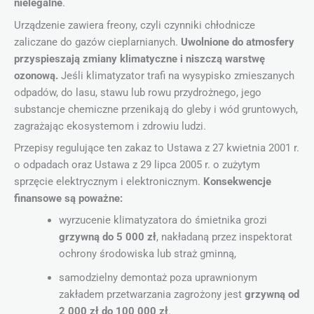
nielegalne
.
Urządzenie zawiera freony, czyli czynniki chłodnicze
zaliczane do gazów cieplarnianych.
Uwolnione do atmosfery
przyspieszają zmiany klimatyczne i niszczą warstwę
ozonową.
Jeśli klimatyzator trafi na wysypisko zmieszanych
odpadów, do lasu, stawu lub rowu przydrożnego, jego
substancje chemiczne przenikają do gleby i wód gruntowych,
zagrażając ekosystemom i zdrowiu ludzi.
Przepisy regulujące ten zakaz to Ustawa z 27 kwietnia 2001 r.
o odpadach oraz Ustawa z 29 lipca 2005 r. o zużytym
sprzęcie elektrycznym i elektronicznym.
Konsekwencje
finansowe są poważne:
wyrzucenie klimatyzatora do śmietnika grozi
grzywną do 5 000 zł
, nakładaną przez inspektorat
ochrony środowiska lub straż gminną,
samodzielny demontaż poza uprawnionym
zakładem przetwarzania zagrożony jest
grzywną od
2 000 zł do 100 000 zł
.