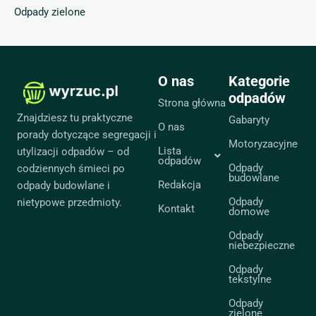
Odpady zielone
O nas
Kategorie
odpadów
Strona główna
Znajdziesz tu praktyczne
Gabaryty
O nas
porady dotyczące segregacji i
Motoryzacyjne
Lista
utylizacji odpadów – od
odpadów
Odpady
codziennych śmieci po
budowlane
Redakcja
odpady budowlane i
Odpady
nietypowe przedmioty.
Kontakt
domowe
Odpady
niebezpieczne
Odpady
tekstylne
Odpady
zielone