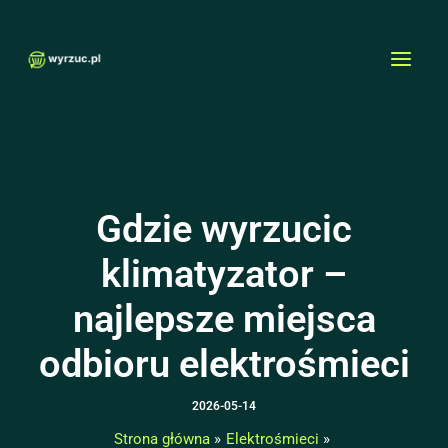
Przejdź
MAI
do
MEN
treści
Gdzie wyrzucic
klimatyzator –
najlepsze miejsca
odbioru elektrośmieci
2026-05-14
Strona główna
Elektrośmieci