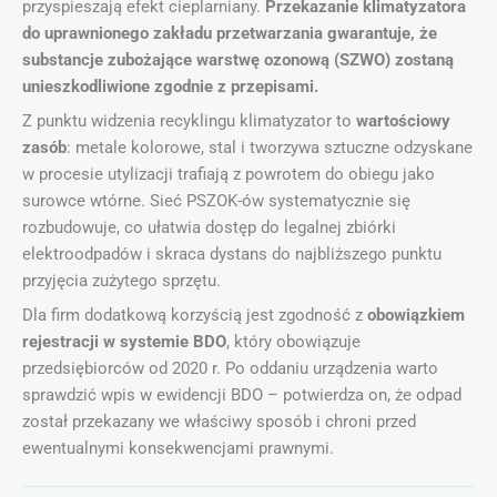
przyspieszają efekt cieplarniany.
Przekazanie klimatyzatora
do uprawnionego zakładu przetwarzania gwarantuje, że
substancje zubożające warstwę ozonową (SZWO) zostaną
unieszkodliwione zgodnie z przepisami.
Z punktu widzenia recyklingu klimatyzator to
wartościowy
zasób
: metale kolorowe, stal i tworzywa sztuczne odzyskane
w procesie utylizacji trafiają z powrotem do obiegu jako
surowce wtórne. Sieć PSZOK-ów systematycznie się
rozbudowuje, co ułatwia dostęp do legalnej zbiórki
elektroodpadów i skraca dystans do najbliższego punktu
przyjęcia zużytego sprzętu.
Dla firm dodatkową korzyścią jest zgodność z
obowiązkiem
rejestracji w systemie BDO
, który obowiązuje
przedsiębiorców od 2020 r. Po oddaniu urządzenia warto
sprawdzić wpis w ewidencji BDO – potwierdza on, że odpad
został przekazany we właściwy sposób i chroni przed
ewentualnymi konsekwencjami prawnymi.