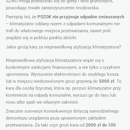
SZWO mogą przedostać się do gleby i wód gruntowych,
powodując trwałe zanieczyszczenie środowiska.
Pamiętaj też, że
PSZOK nie przyjmuje odpadów zmieszanych
– klimatyzator oddany razem z odpadami komunalnymi nie
trafi do właściwego miejsca przetwarzania, nawet jeśli
znajdzie się w pobliżu punktu zbiórki.
Jakie grożą kary za nieprawidłową utylizację klimatyzatora?
Nieprawidłowa utylizacja klimatyzatora wiąże się z
konkretnymi sankcjami finansowymi, a nie tylko z ryzykiem
upomnienia. Wyrzucenie elektrośmieci do zwykłego kosza
lub w miejscu niedozwolonym grozi grzywną do
5000 zł
. To
kara dla osoby fizycznej, która np. porzuci klimatyzator przy
kontenerze na odpady komunalne, wyrzuci go do lasu lub
rowu albo spali we własnym zakresie.
Znacznie surowsze konsekwencje dotyczą samodzielnego
demontażu urządzenia poza uprawnionym zakładem
przetwarzania. Za taki czyn grozi kara od
2000 zł do 100